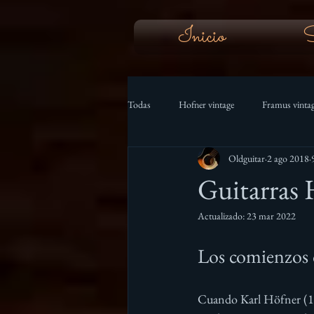
Inicio
S
Todas
Hofner vintage
Framus vinta
Oldguitar
2 ago 2018
Trabajos de Luthier
Gibson vintage
Guitarras 
Actualizado:
23 mar 2022
Los comienzos 
Cuando Karl Höfner (1