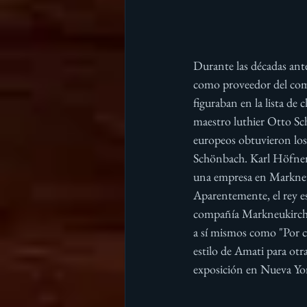
Durante las décadas ant
como proveedor del come
figuraban en la lista d
maestro luthier Otto Sc
europeos obtuvieron los
Schönbach. Karl Höfner 
una empresa en Markneuk
Aparentemente, el rey es
compañía Markneukirchen 
a sí mismos como "Por c
estilo de Amati para ot
exposición en Nueva Yo