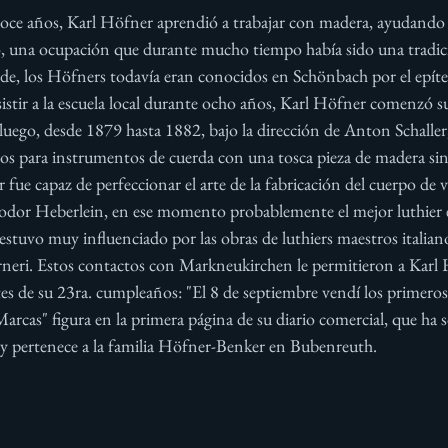
oce años, Karl Höfner aprendió a trabajar con madera, ayudando 
, una ocupación que durante mucho tiempo había sido una tradició
de, los Höfners todavía eran conocidos en Schönbach por el epít
istir a la escuela local durante ocho años, Karl Höfner comenzó su
 luego, desde 1879 hasta 1882, bajo la dirección de Anton Schalle
pos para instrumentos de cuerda con una tosca pieza de madera sin
fue capaz de perfeccionar el arte de la fabricación del cuerpo de v
odor Heberlein, en ese momento probablemente el mejor luthier 
stuvo muy influenciado por las obras de luthiers maestros italia
rneri. Estos contactos con Markneukirchen le permitieron a Karl
es de su 23ra. cumpleaños: "El 8 de septiembre vendí los primeros
cas" figura en la primera página de su diario comercial, que ha s
oy pertenece a la familia Höfner-Benker en Bubenreuth.