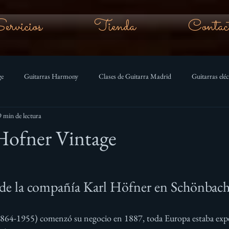
ervicios
Tienda
Contac
ge
Guitarras Harmony
Clases de Guitarra Madrid
Guitarras eléc
9 min de lectura
 acoustic
Gibson vintage
Hofner Vintage
de la compañía Karl Höfner en Schönbach
864-1955) comenzó su negocio en 1887, toda Europa estaba ex