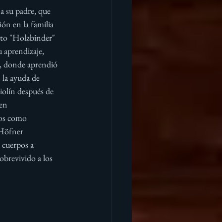
a su padre, que 
n en la familia 
eto "Holzbinder" 
 aprendizaje, 
r, donde aprendió 
 la ayuda de 
iolín después de 
en 
nos como 
 Höfner 
 cuerpos a 
obrevivido a los 