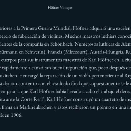
Höfner Vintage
eriores a la Primera Guerra Mundial, Höfner adquirió una excelen
rcio de fabricación de violines. Muchos maestros luthiers conocid
e clientes de la compañía en Schönbach. Numerosos luthiers de Ale
hürmann en Schwerin), Francia (Mirecourt), Austria-Hungría, Rusi
 cuerpos para sus instrumentos maestros de Karl Höfner en la ciu
rápidamente alcanzó tan buena reputación que, poco después del 
irchen le encargó la reparación de un violín perteneciente al Rey
taba tan contento con el resultado final que supuestamente se le o
para la que Karl Hofner había llevado a cabo el trabajo el derech
ita ante la Corte Real". Karl Höfner construyó un cuarteto de in
ra firma en Markneukirchen y estos recibieron un premio en una i
rk en 1906. 