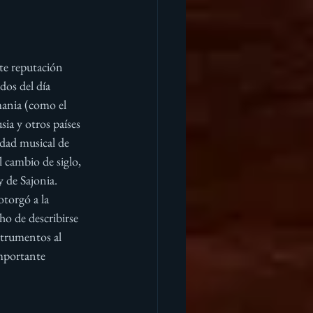
te reputación 
os del día 
mania (como el 
a y otros países 
dad musical de 
cambio de siglo, 
 de Sajonia. 
torgó a la 
o de describirse 
strumentos al 
mportante 