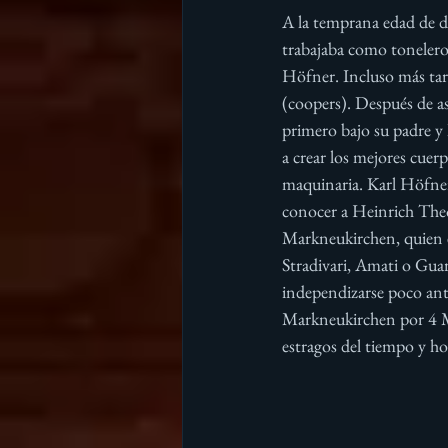
A la temprana edad de d
trabajaba como tonelero
Höfner. Incluso más tar
(coopers). Después de as
primero bajo su padre y
a crear los mejores cuer
maquinaria. Karl Höfner 
conocer a Heinrich The
Markneukirchen, quien e
Stradivari, Amati o Gua
independizarse poco ant
Markneukirchen por 4 Mar
estragos del tiempo y h