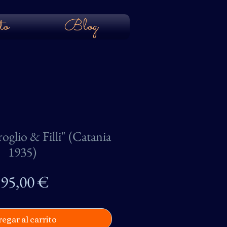
to
Blog
glio & Filli" (Catania
1935)
Precio
95,00 €
egar al carrito