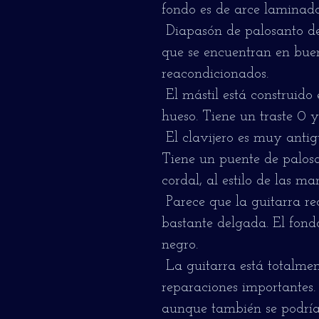
fondo es de arce laminado
Diapasón de palosanto de 
que se encuentran en buen
reacondicionados.
El mástil está construido 
hueso. Tiene un traste 0 
El clavijero es muy antig
Tiene un puente de palos
cordal, al estilo de las ma
Parece que la guitarra re
bastante delgada. El fond
negro.
La guitarra está totalment
reparaciones importantes.
aunque también se podría