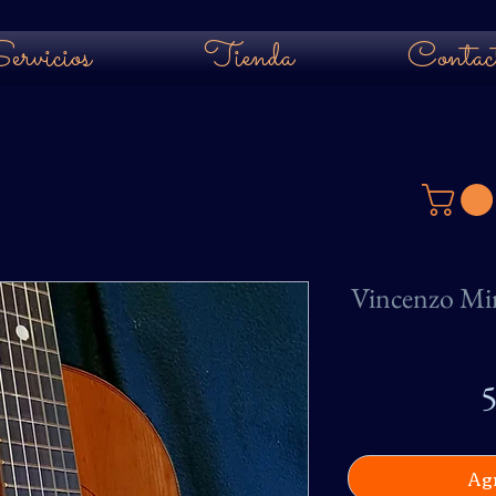
ervicios
Tienda
Contac
Vincenzo Miro
5
Agr