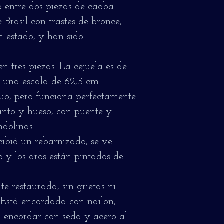
 entre dos piezas de caoba.
Brasil con trastes de bronce,
 estado, y han sido
en tres piezas. La cejuela es de
y una escala de 62,5 cm.
uo, pero funciona perfectamente.
anto y hueso, con puente y
ndolinas.
cibió un rebarnizado, se ve
o y los aros están pintados de
e restaurada, sin grietas ni
 Está encordada con nailon,
 encordar con seda y acero al