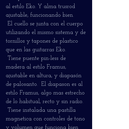
al estilo Eko. Y alma trusrod
ajustable, funcionando bien.
El cuello se junta con el cuerpo
utilizando el mismo sistema y de
tornillos y tapones de plastico
que en las guitarras Eko.
Tiene puente pin-less de
madera al estilo Framus,
ajustable en altura, y diapasón
de palosanto. El diapason es al
estilo Framus, algo mas estrecho
de lo habitual, recto y sin radio.
Tiene instalada una pastilla
magnetica con controles de tono
y volumen que funciona bien