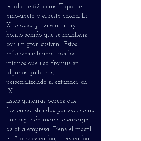
escala de 62.5 cms. Tapa de
pino-abeto y el resto caoba. Es
X- braced y tiene un muy
bonito sonido que se mantiene
con un gran sustain. Estos
refuerzos interiores son los
mismos que usó Framus en
algunas guitarras,
personalizando el extandar en
"X".
Estas guitarras parece que
fueron construidas por eko, como
una segunda marca o encargo
de otra empresa. Tiene el mastil
en 3 piezas: caoba, arce, caoba