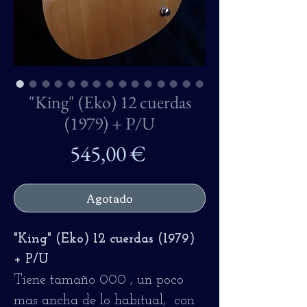
"King" (Eko) 12 cuerdas
(1979) + P/U
Precio
545,00 €
Agotado
"King" (Eko) 12 cuerdas (1979)
+ P/U
Tiene tamaño 000 , un poco
mas ancha de lo habitual, con