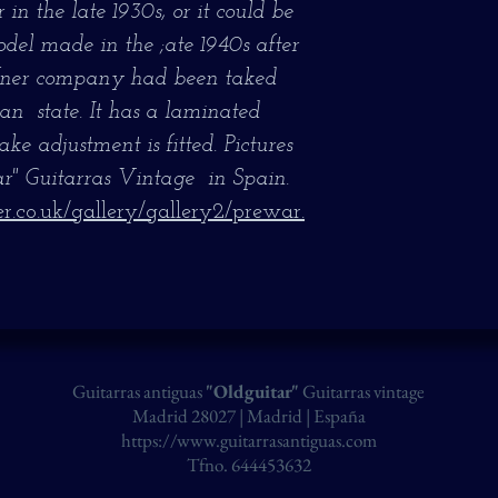
in the late 1930s, or it could be
el made in the ;ate 1940s after
fner company had been taked
an state. It has a laminated
e adjustment is fitted. Pictures
ar" Guitarras Vintage in Spain.
.co.uk/gallery/gallery2/prewar.
Guitarras antiguas
"Oldguitar"
Guitarras vintage
Madrid 28027 | Madrid | España
https://www.guitarrasantiguas.com
Tfno. 644453632