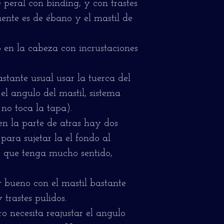
peral con binding, y con trastes
uente es de ébano y el mastil de
 en la cabeza con incrustaciones
tante usual usar la tuerca del
el angulo del mastil, sistema
 no toca la tapa).
en la parte de atras hay dos
para sujetar la el fondo al
 que tenga mucho sentido,
 bueno con el mastil bastante
 trastes pulidos.
ro necesita reajustar el angulo