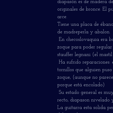
diapasón es de madera de 
originales de bronce. El p
arce.
Tiene una placa de ébano
de madreperla y abalon.
En checoslovaquia era bas
zoque para poder regular 
stauffer legnani (el mastil
Ha sufrido reparaciones: 
tornillos que alguien puso 
zoque, (aunque no parece
porque está encolado)
Su estado general es muy
recto, diapason nivelado y
La guitarra esta solida pe