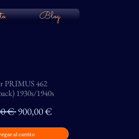
to
Blog
r PRIMUS 462
ack) 1930s/1940s
Precio
Precio
00 € 
900,00 €
de
egar al carrito
oferta