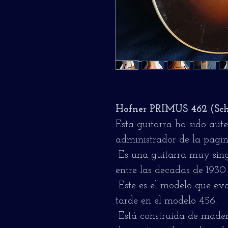
Hofner PRIMUS 462 (Sch
Esta guitarra ha sido aute
administrador de la pagin
Es una guitarra muy sing
entre las decadas de 1930
Este es el modelo que evo
tarde en el modelo 456.
Está construida de mader