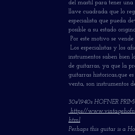
del mastil para tener una
llave cuadrada que lo regu
especialista que pueda de
posible a su estado origina
Por este motivo se vende
Los especialistas y los afi
instrumentos saben bien lo 
de guitarras, ya que la p
guitarras historicas,que e
venta, son instrumentos de
30s/1940s HOFNER PRI
https://www.vintagehofner
html
Perhaps this guitar is a 