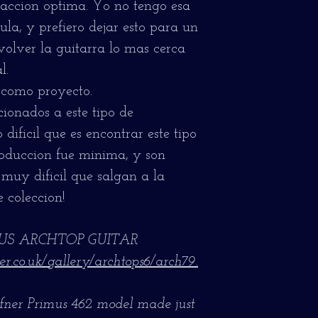
 accion optima. Yo no tengo esa
la, y prefiero dejar esto para un
volver la guitarra lo mas cerca
l.
 como proyecto.
cionados a este tipo de
dificil que es encontrar este tipo
roduccion fue minima, y son
s muy dificil que salgan a la
 coleccion!
MUS ARCHTOP GUITAR
.co.uk/gallery/archtops6/arch79.
Hofner Primus 462 model made just