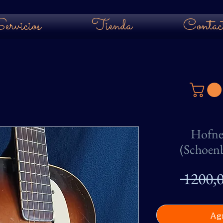
ervicios
Tienda
Contac
Hofne
(Schoenb
 1200,
Agr