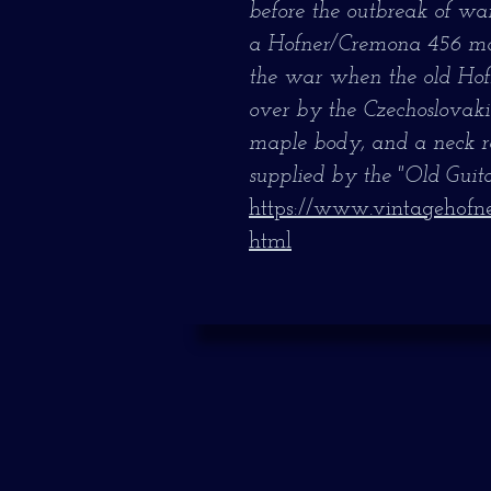
before the outbreak of war 
a Hofner/Cremona 456 mod
the war when the old Ho
over by the Czechoslovaki
maple body, and a neck rak
supplied by the "Old Guit
https://www.vintagehofner
html