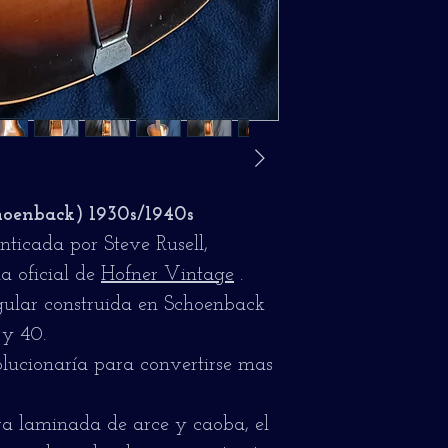
oenback) 1930s/1940s
nticada por Steve Rusell,
a oficial de
Hofner Vintage
.
ular construida en Schoenback
 y 40.
lucionaría para convertirse mas
a laminada de arce y caoba, el