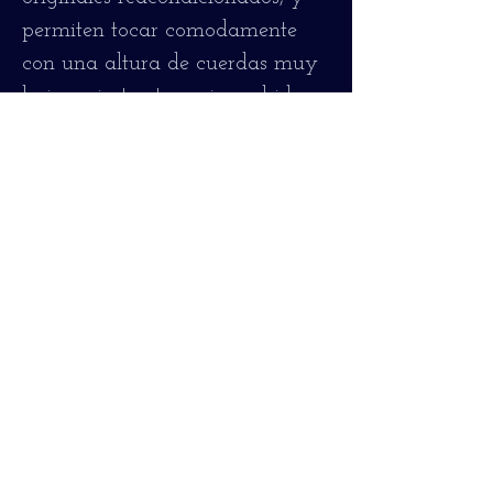
permiten tocar comodamente
con una altura de cuerdas muy
baja y sin trasteos ni zumbidos.
> de 2 mms para la primera
cuerda en el traste 12.
Está encordada con cuerdas de
bronce 80/20 de grosor 0.12
Ha sido completamente
revisada, se encuentra en muy
buen estado y totalmente
operativa!
Hofner 456 model (1950-51)