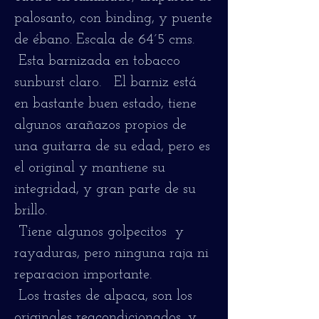
palosanto, con binding, y puente
de ébano. Escala de 64´5 cms.
Esta barnizada en tobacco
sunburst claro. El barniz está
en bastante buen estado, tiene
algunos arañazos propios de
una guitarra de su edad, pero es
el original y mantiene su
integridad, y gran parte de su
brillo.
Tiene algunos golpecitos y
rayaduras, pero ninguna raja ni
reparacion importante.
Los trastes de alpaca, son los
originales reacondicionados, y