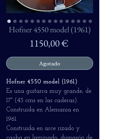
Hofner 4550 model (1961)
Precio
1150,00 €
Agotado
Hofner 4550 model (1961)
Es una guitarra muy grande, de
17" (43 cms en las caderas).
Construida en Alemania en
1961.
Construida en arce rizado y
caoba en laminado, diapasón de