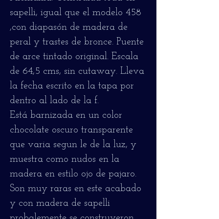
sapelli, igual que el modelo 458
,con diapasón de madera de
peral y trastes de bronce. Puente
de arce tintado original. Escala
de 64,5 cms, sin cutaway. Lleva
la fecha escrito en la tapa por
dentro al lado de la f.
Está barnizada en un color
chocolate oscuro transparente
que varia segun le de la luz, y
muestra como nudos en la
madera en estilo ojo de pajaro.
Son muy raras en este acabado
y con madera de sapelli
probalemente se construyeron