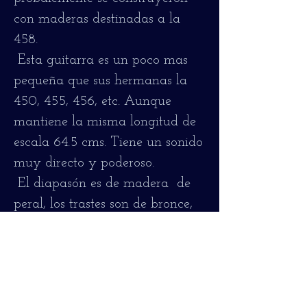
con maderas destinadas a la
458.
Esta guitarra es un poco mas
pequeña que sus hermanas la
450, 455, 456, etc. Aunque
mantiene la misma longitud de
escala 64.5 cms. Tiene un sonido
muy directo y poderoso.
El diapasón es de madera de
peral, los trastes son de bronce,
como nuevos, sin marcas,
pulidos y brillantes. Todas las
piezas originales.
Son guitarras raras y dificiles de