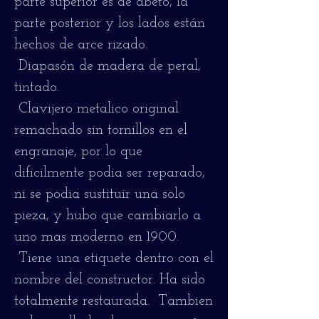
parte superior es de abeto, la
parte posterior y los lados están
hechos de arce rizado.
Diapasón de madera de peral,
tintado.
Clavijero metalico original
remachado sin tornillos en el
engranaje, por lo que
dificilmente podia ser reparado,
ni se podia sustituir una solo
pieza, y hubo que cambiarlo a
uno mas moderno en 1900.
Tiene una etiquete dentro con el
nombre del constructor.
Ha sido
totalmente restaurada. Tambien