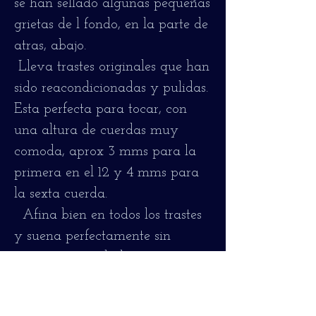
se han sellado algunas pequeñas
grietas de l fondo, en la parte de
atras, abajo.
Lleva trastes originales que han
sido reacondicionadas y pulidas.
Esta perfecta para tocar, con
una altura de cuerdas muy
comoda, aprox 3 mms para la
primera en el 12 y 4 mms para
la sexta cuerda.
Afina bien en todos los trastes
y suena perfectamente sin
trasteos ni zumbidos.
Tambien se ha limpiado el
diapasón y se ha ajustado en