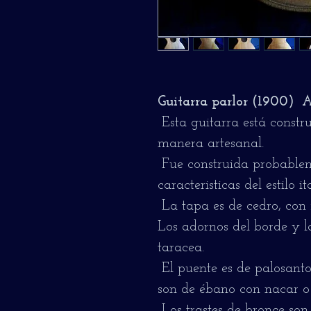
Guitarra parlor (1900) A
Esta guitarra está const
manera artesanal.
Fue construida probablem
caracteristicas del estilo i
La tapa es de cedro, con 
Los adornos del borde y 
taracea.
El puente es de palosanto
son de ébano con nacar o 
Los trastes de bronce son 