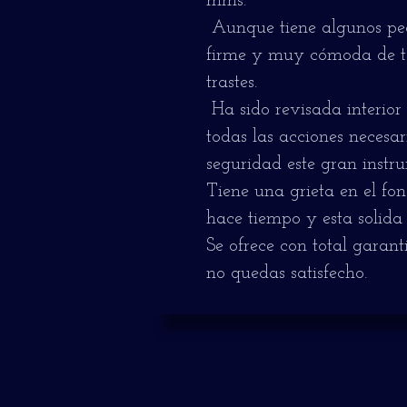
mms.
Aunque tiene algunos peq
firme y muy cómoda de to
trastes.
Ha sido revisada interior
todas las acciones necesa
seguridad este gran instr
Tiene una grieta en el fo
hace tiempo y esta solida 
Se ofrece con total garant
no quedas satisfecho.