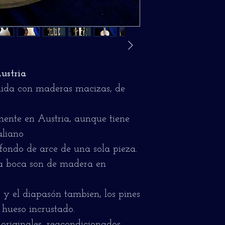
ustria
ruida con maderas macizas, de
ente en Austria, aunque tiene
taliano
fondo de arce de una sola pieza.
la boca son de madera en
 y el diapasón tambien, los pines
hueso incrustado.
originales, reacondicionados,