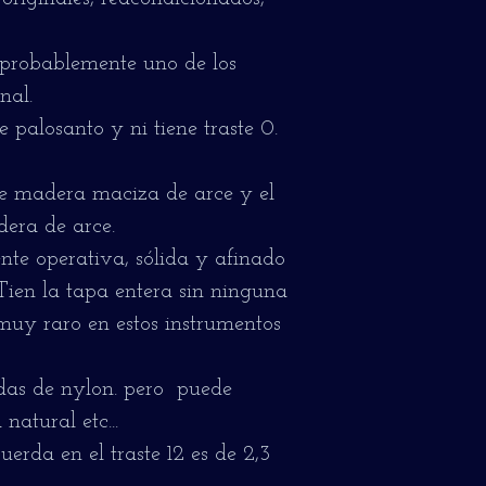
 probablemente uno de los
nal.
 palosanto y ni tiene traste 0.
de madera maciza de arce y el
era de arce.
te operativa, sólida y afinado
Tien la tapa entera sin ninguna
 muy raro en estos instrumentos
das de nylon. pero puede
 natural etc...
erda en el traste 12 es de 2,3