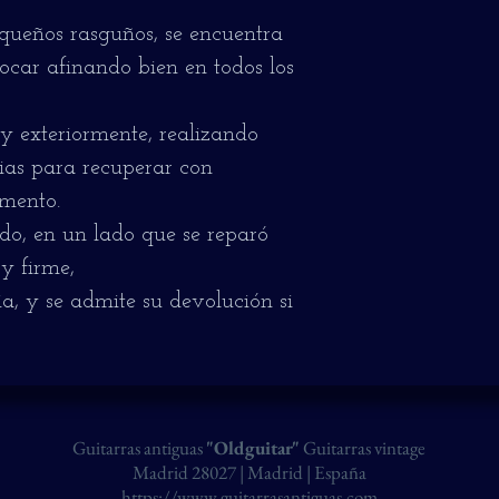
ueños rasguños, se encuentra
car afinando bien en todos los
 y exteriormente, realizando
rias para recuperar con
umento.
ndo, en un lado que se reparó
y firme,
ia, y se admite su devolución si
Guitarras antiguas
"Oldguitar"
Guitarras vintage
Madrid 28027 | Madrid | España
https://www.guitarrasantiguas.com