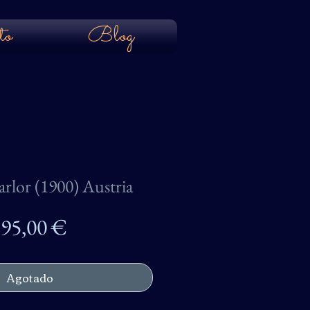
to
Blog
arlor (1900) Austria
Precio
95,00 €
Agotado