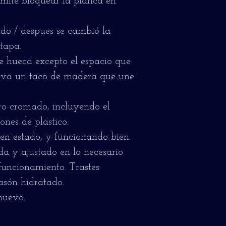
rmite bloquear la planca en
o / despues se cambió la
 tapa.
e hueca excepto el espacio que
leva un taco de madera que une
o cromado, incluyendo el
ones de plastico.
n estado, y funcionando bien.
da y ajustado en lo necesario
funcionamiento. Trastes
asón hidratado.
nuevo.