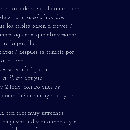
n marco de metal flotante sobre
ste en altura, solo hay dos
e los cables pasen a traves. /
andes agujeros que atravesaban
tro la pastilla.
capas / despues se cambió por
a la tapa.
ues se cambió por una
 "f", sin agujero.
y 2 tono, con botones de
botones fué disminuyendo y se
a con aros muy estrechos
 las piezas individualmente y el