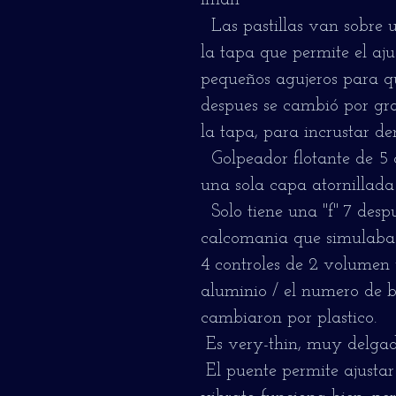
iman
Las pastillas van sobre u
la tapa que permite el aju
pequeños agujeros para qu
despues se cambió por gr
la tapa, para incrustar den
Golpeador flotante de 5 
una sola capa atornillada 
Solo tiene una "f" 7 desp
calcomania que simulaba la
4 controles de 2 volumen 
aluminio / el numero de 
cambiaron por plastico.
Es very-thin, muy delgad
El puente permite ajustar