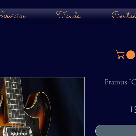
ervicios
Tienda
Contac
Framus "C
1