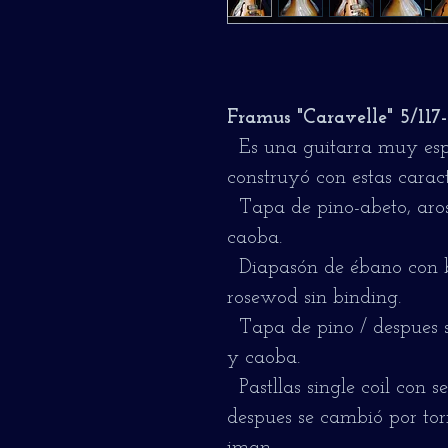
Framus "Caravelle" 5/117-
Es una guitarra muy espe
construyó con estas caracte
Tapa de pino-abeto, aros
caoba.
Diapasón de ébano con b
rosewod sin binding.
Tapa de pino / despues 
y caoba.
Pastllas single coil con s
despues se cambió por tor