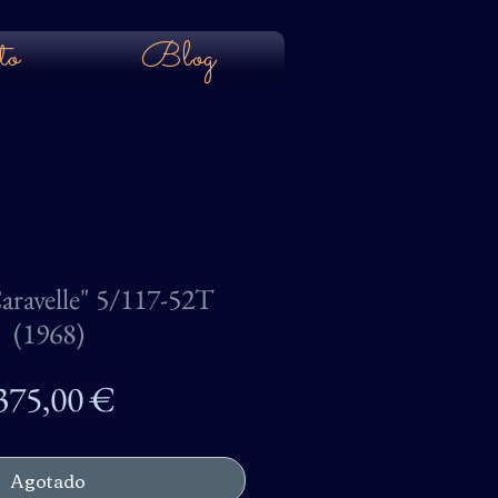
to
Blog
aravelle" 5/117-52T
(1968)
Precio
375,00 €
Agotado