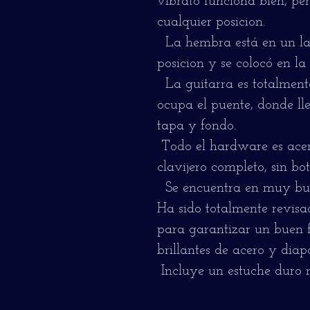
vibrato funciona bien, pe
cualquier posicion.
La hembra está en un lad
posicion y se colocó en la
La guitarra es totalment
ocupa el puente, donde l
tapa y fondo.
Todo el hardware es acer
clavijero completo, sin bot
Se encuentra en muy bue
Ha sido totalmente revisa
para garantizar un buen 
brillantes de acero y diap
Incluye un estuche duro 