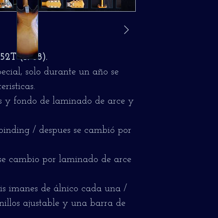
52T (1968).
cial, solo durante un año se
risticas.
 y fondo de laminado de arce y
inding / despues se cambió por
se cambio por laminado de arce
eis imanes de álnico cada una /
nillos ajustable y una barra de