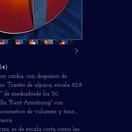
54)
on caoba, con diapason de
o. Trastes de alpaca, escala 62.8
" de mediadosde los 50.
illa "Kent Armstrong" con
nciometros de volumen y tono ,
ierra.
cms, es de escala corta como las