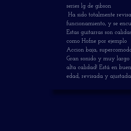
series lg de gibson
Ha sido totalmente revis
funcionamiento, y se encu
Estas guitarras son calida
como Hofne por ejemplo
Accion baja, supercomoda 
Gran sonido y muy largo 
alta calidad! Está en buen
edad, revisada y ajustada.