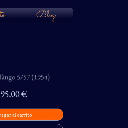
to
Blog
ango 5/57 (1954)
Precio
95,00 €
egar al carrito