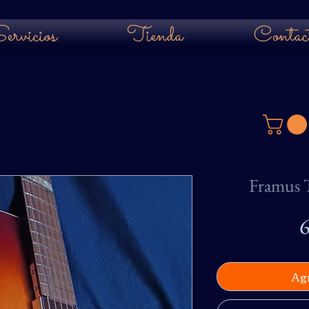
ervicios
Tienda
Contac
Framus T
6
Agr