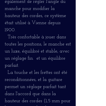
également de régler l'angle du
manche pour modifier la
hauteur des cordes, ce système
était utilisé à Vienne depuis
1900.
Très confortable à jouer dans
toutes les positions, le manche est
un luxe, équilibré et stable, avec
un réglage fin. et un équilibre
parfait.
La touche et les frettes ont été
reconditionnées, et la guitare
permet un réglage parfait tant
dans l'accord que dans la
hauteur des cordes (1,5 mm pour