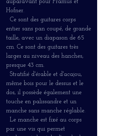
auparavant pour Framus et
Hofner.
Ce sont des guitares corps
entier sans pan coupé, de grande
taille, avec un diapason de 65
cm. Ce sont des guitares très
larges au niveau des hanches,
presque 43 cm.
Stratifié d'érable et d'acajou,
même bois pour le dessus et le
dos, il possède également une
touche en palissandre et un
manche sans manche réglable.
Le manche est fixé au corps
par une vis qui permet