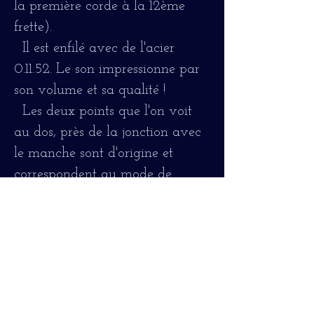
la première corde à la 12ème
frette).
Il est enfilé avec de l'acier
0.11.52. Le son impressionne par
son volume et sa qualité !
Les deux points que l'on voit
au dos, près de la jonction avec
le manche sont d'origine et
correspondent au mode de
fabrication de ces années là, il
ne s'agit pas d'une réparation.
Il fonctionne parfaitement sans
bruit ni bourdonnement.
« Les guitares Musima ont été