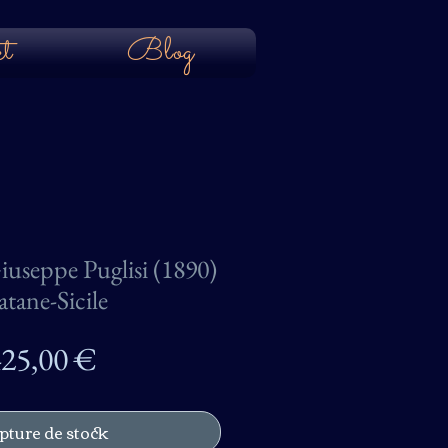
t
Blog
useppe Puglisi (1890)
tane-Sicile
Prix
25,00 €
pture de stock