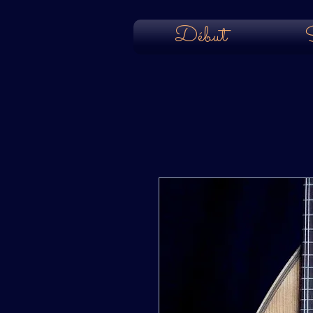
Début
S