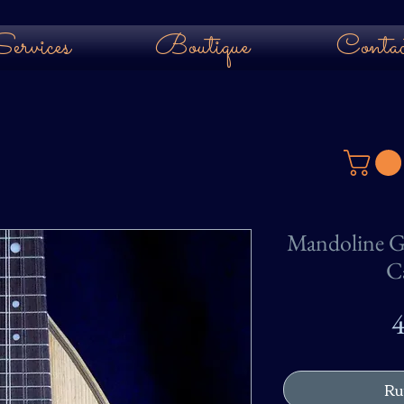
ervices
Boutique
Contac
Mandoline Gi
Ca
4
Ru