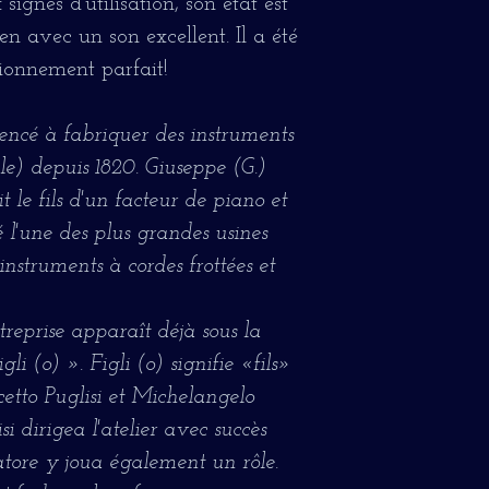
signes d'utilisation, son état est
ien avec un son excellent. Il a été
tionnement parfait!
encé à fabriquer des instruments
e) depuis 1820. Giuseppe (G.)
t le fils d'un facteur de piano et
é l'une des plus grandes usines
instruments à cordes frottées et
treprise apparaît déjà sous la
li (o) ». Figli (o) signifie «fils»
ncetto Puglisi et Michelangelo
i dirigea l'atelier avec succès
vatore y joua également un rôle.