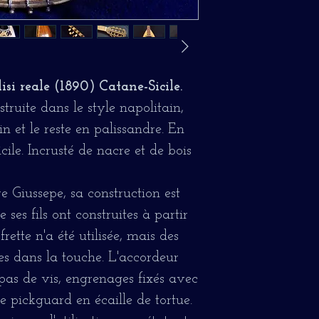
i reale (1890) Catane-Sicile.
truite dans le style napolitain,
n et le reste en palissandre. En
Sicile. Incrusté de nacre et de bois
ère Giussepe, sa construction est
 ses fils ont construites à partir
ette n'a été utilisée, mais des
es dans la touche. L'accordeur
 pas de vis, engrenages fixés avec
que pickguard en écaille de tortue.