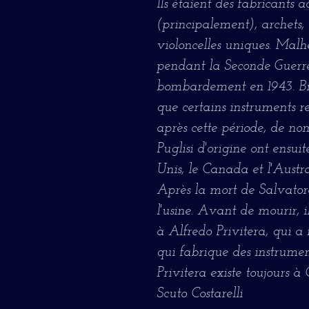
Ils étaient des fabricants ac
(principalement), archets, 
violoncelles uniques. Malh
pendant la Seconde Guerr
bombardement en 1943. Bien
que certains instruments r
après cette période, de n
Puglisi d'origine ont ensuit
Unis, le Canada et l'Austra
Après la mort de Salvatore
l'usine. Avant de mourir, il
à Alfredo Privitera, qui a 
qui fabrique des instrumen
Privitera existe toujours à
Scuto Costarelli