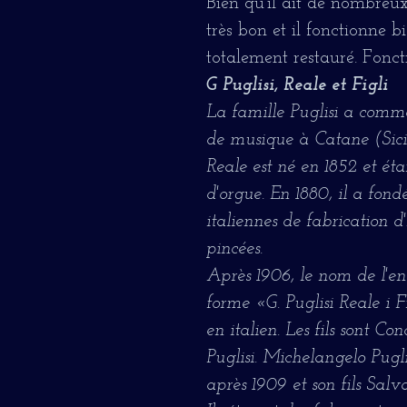
Bien qu'il ait de nombreux 
très bon et il fonctionne b
totalement restauré. Fonc
G Puglisi, Reale et Figli
La famille Puglisi a comm
de musique à Catane (Sicil
Reale est né en 1852 et étai
d'orgue. En 1880, il a fond
italiennes de fabrication d'
pincées.
Après 1906, le nom de l'en
forme «G. Puglisi Reale i Fig
en italien. Les fils sont Co
Puglisi. Michelangelo Puglis
après 1909 et son fils Sal