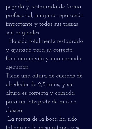
pegada y restaurada de forma
profesional, ninguna reparación
importante y todas sus piezas
son originales.
Ha sido totalmente restaurado
y ajustado para su correcto
funcionamiento y una comoda
ajecucion.
Tiene una altura de cuerdas de
alrededor de 2,5 mms, y su
altura es correcta y comoda
para un interprete de musica
clasica.
La roseta de la boca ha sido
tallada en la misma tapa, y se