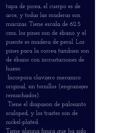
tapa de picea, el cuerpo es de
arce, y todas las maderas son
macizas. Tiene escala de 62.5
cms, los pines son de ébano y el
puente es madera de peral. Los
pines para la correa tambien son
de ébano con incrustaciones de
hueso.
Incorpora clavijero mecanico
original, sin tornillos (engranajes
remachados).
Tiene el diapason de palosanto
scaloped, y los trastes son de
nickel-plated.
Tiene alguna fisura que ha sido