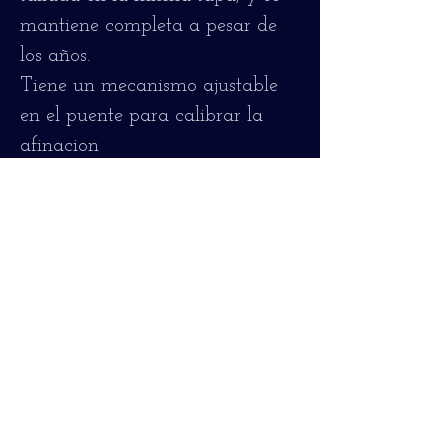
mantiene completa a pesar de
los años.
Tiene un mecanismo ajustable
en el puente para calibrar la
afinacion
Se encuentra en un estado
óptimo para tocar, con una
accion comodisima, sin
zumbidos ni trasteos, y
perfectamente estable,
funcionando perfectamente y
afinando bien en todos los
trastes.
Está encordado con cuerdas
nuevas de nylon.