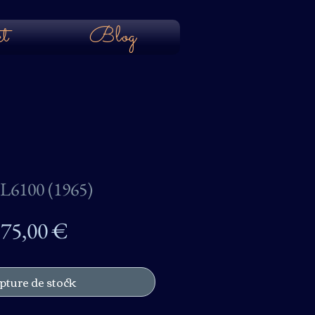
t
Blog
L6100 (1965)
Prix
75,00 €
pture de stock