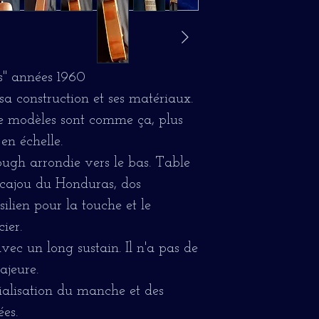
" années 1960
 sa construction et ses matériaux.
de modèles sont comme ça, plus
en échelle.
ough arrondie vers le bas. Table
 acajou du Honduras, dos
ilien pour la touche et le
ier.
vec un long sustain. Il n'a pas de
ajeure.
ialisation du manche et des
ées.