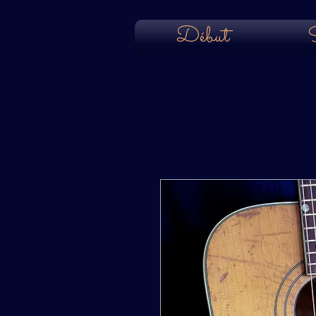
Début
S