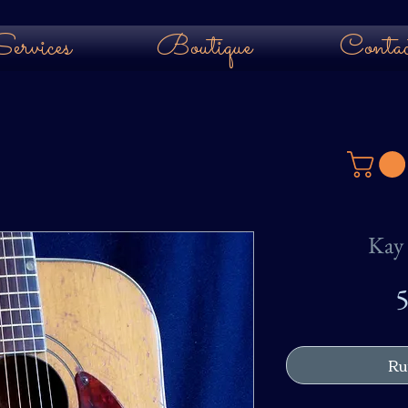
ervices
Boutique
Contac
Kay 
5
Ru