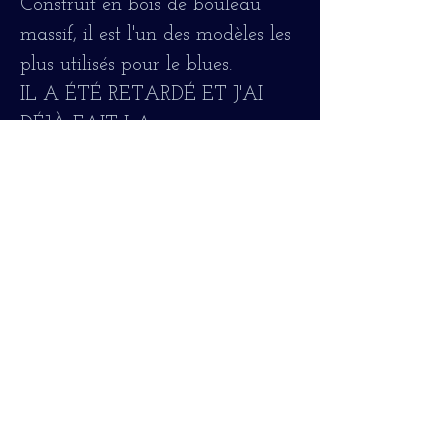
Construit en bois de bouleau
massif, il est l'un des modèles les
plus utilisés pour le blues.
IL A ÉTÉ RETARDÉ ET J'AI
DÉJÀ FAIT LA
RÉINITIALISATION DU COU.
IL EST EN BON ETAT,
CONFORTABLE POUR JOUER
ET S'ACCORDER BIEN Il est
révisé et ajusté par le luthier
http://harmony.demont.net/guita
rs/H1214/29.htm#
Guitarras antiguas
"Oldguitar"
Guitarras vintage