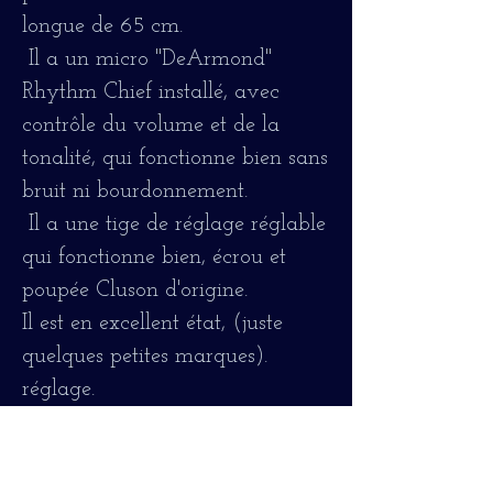
longue de 65 cm.
Il a un micro "DeArmond"
Rhythm Chief installé, avec
contrôle du volume et de la
tonalité, qui fonctionne bien sans
bruit ni bourdonnement.
Il a une tige de réglage réglable
qui fonctionne bien, écrou et
poupée Cluson d'origine.
Il est en excellent état, (juste
quelques petites marques).
réglage.
Elle est entièrement restaurée et
réglée, elle a eu une
réinitialisation du manche, les