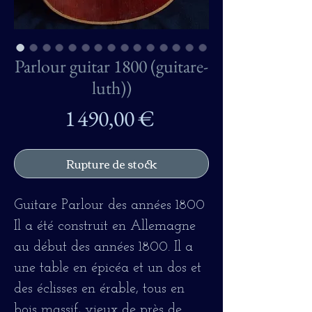
Parlour guitar 1800 (guitare-
luth))
Prix
1 490,00 €
Rupture de stock
Guitare Parlour des années 1800
Il a été construit en Allemagne
au début des années 1800. Il a
une table en épicéa et un dos et
des éclisses en érable, tous en
bois massif, vieux de près de