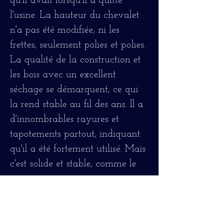
qu'il avait lorsqu'il a quitté
l'usine. La hauteur du chevalet
n'a pas été modifiée, ni les
frettes, seulement polies et polies.
La qualité de la construction et
les bois avec un excellent
séchage se démarquent, ce qui
la rend stable au fil des ans. Il a
d'innombrables rayures et
tapotements partout, indiquant
qu'il a été fortement utilisé. Mais
c'est solide et stable, comme le
premier jour.
C'est un instrument entièrement
opérationnel et fonctionnel qui