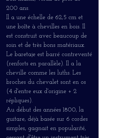
200 ans.
Il a une échelle de 62,5 cm et
une boîte à chevilles en bois. Il
est construit avec beaucoup de
soin et de très bons matériaux.
Le baretaje est barré contreventé
(renforts en parallèle). Il a la
cheville comme les luths. Les
broches du chevalet sont en os
(4 d'entre eux d'origine + 2
répliques).
Au début des années 1800, la
guitare, déjà basée sur 6 cordes
simples, gagnait en popularité,
cessant d'être un instrument très