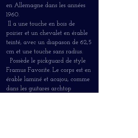
en Allemagne dans les années
1960.
Il a une touche en bois de
poirier et un chevalet en érable
teinté, avec un diapason de 62,5
cm et une touche sans radius.
Possède le pickguard de style
Framus Favorite. Le corps est en
érable laminé et acajou, comme
dans les guitares archtop
Il a été révisé et restauré si
nécessaire pour assurer un
fonctionnement correct. La
touche a été nivelée et les frettes
ont été révisées, permettant ainsi