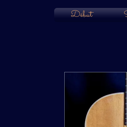
Début
S