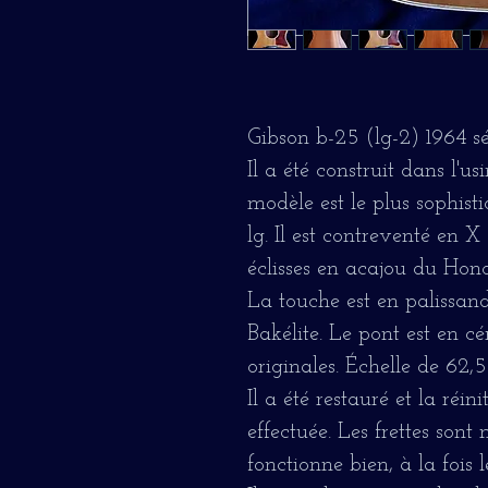
Gibson b-25 (lg-2) 1964 s
Il a été construit dans l'
modèle est le plus sophisti
lg. Il est contreventé en X
éclisses en acajou du Hon
La touche est en palissandr
Bakélite. Le pont est en cé
originales. Échelle de 62,
Il a été restauré et la réin
effectuée. Les frettes son
fonctionne bien, à la fois l