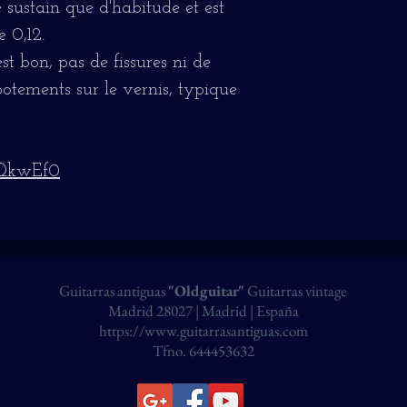
e sustain que d'habitude et est
 0,12.
st bon, pas de fissures ni de
potements sur le vernis, typique
ZQkwEf0
Guitarras antiguas
"Oldguitar"
Guitarras vintage
Madrid 28027 | Madrid | España
https://www.guitarrasantiguas.com
Tfno. 644453632