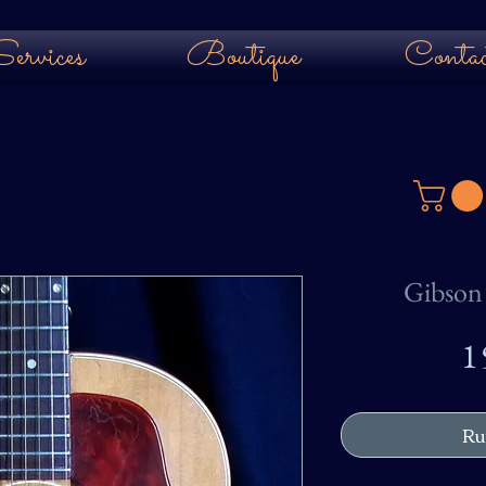
ervices
Boutique
Contac
Gibson 
1
Ru