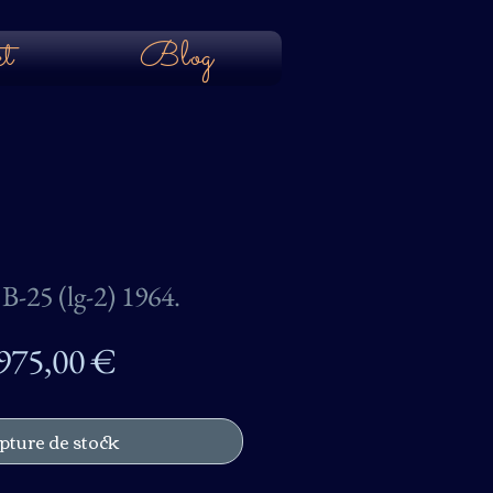
t
Blog
B-25 (lg-2) 1964.
Prix
 975,00 €
pture de stock