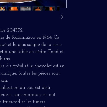
érie 204352.
usine de Kalamazoo en 1964. Ce
qué et le plus soigné de la série
 et a une table en cèdre. Fond et
duras.
e du Brésil et le chevalet est en
ramique, toutes les pièces sont
5 cm.
itialisation du cou est déjà
t neuves sans marques et tout
e truss-rod et les tuners.