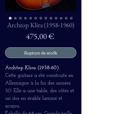
Archtop Klira (1958-1960)
Prix
475,00 €
Rupture de stock
Archtop Klira (1958-60).
Cette guitare a été construite en
Allemagne à la fin des années
50. Elle a une table, des côtés et
un dos en érable laminé et
acajou.
Échelle de 64 cm. Grande taille