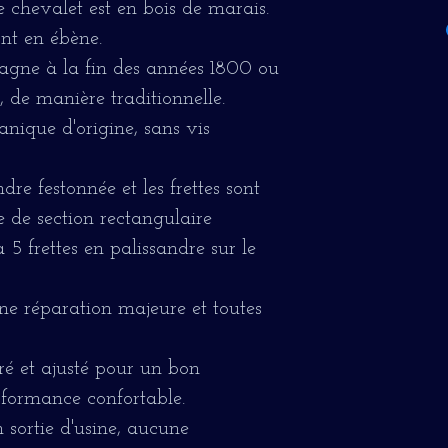
e chevalet est en bois de marais.
nt en ébène.
magne à la fin des années 1800 ou
 de manière traditionnelle.
nique d'origine, sans vis
dre festonnée et les frettes sont
e de section rectangulaire
a 5 frettes en palissandre sur le
une réparation majeure et toutes
uré et ajusté pour un bon
formance confortable.
 sortie d'usine, aucune