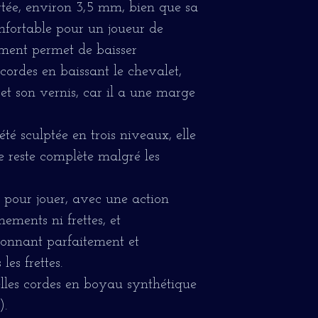
rtée, environ 3,5 mm, bien que sa
onfortable pour un joueur de
ument permet de baisser
cordes en baissant le chevalet,
 et son vernis, car il a une marge
té sculptée en trois niveaux, elle
le reste complète malgré les
l pour jouer, avec une action
ements ni frettes, et
tionnant parfaitement et
les frettes.
elles cordes en boyau synthétique
).