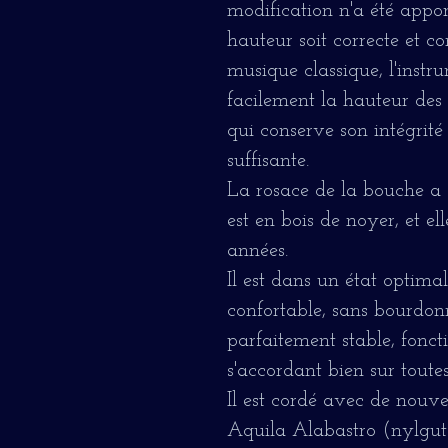
modification n'a été appo
hauteur soit correcte et c
musique classique, l'instr
facilement la hauteur des 
qui conserve son intégrité
suffisante.
La rosace de la bouche a é
est en bois de noyer, et el
années.
Il est dans un état optima
confortable, sans bourdonn
parfaitement stable, fonc
s'accordant bien sur toutes 
Il est cordé avec de nouv
Aquila Alabastro (nylgut