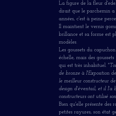
La figure de la fleur d'ede
dirait que le parchemin a 
années, c'est à peine perce
Il maintient le vernis go
brillance et sa forme est p
modèles.
Les goussets du capuchon 
échelle, mais des goussets 
qui est très inhabituel.
"To
de bronze à l'Exposition d
le meilleur constructeur 
design d'éventail, et il l'
constructeurs ont utilisé so
Bien qu'elle présente des 
petites rayures, son état g