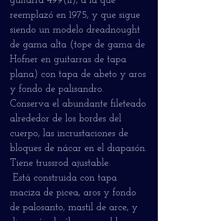
guitarra 499(ii), a la que
reemplazó en 1975, y que sigue
siendo un modelo dreadnought
de gama alta (tope de gama de
Hofner en guitarras de tapa
plana) con tapa de abeto y aros
y fondo de palisandro.
Conserva el abundante fileteado
alrededor de los bordes del
cuerpo, las incrustaciones de
bloques de nácar en el diapasón.
Tiene trussrod ajustable.
Está construida con tapa
maciza de picea, aros y fondo
de palosanto, mastil de arce, y