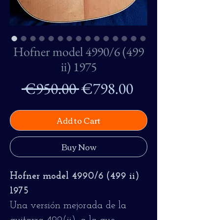
Hofner model 4990/6 (499
ii) 1975
Regular
Sale
 €950.00 
€798.00
Price
Price
Add to Cart
Buy Now
Hofner model 4990/6 (499 ii)
1975
Una versión mejorada de la