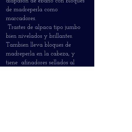
diapasón de ébano con bloques
de madreperla como
marcadores.
Trastes de alpaca tipo jumbo
bien nivelados y brillantes.
Tambien lleva bloques de
madreperla en la cabeza, y
tiene afinadores sellados al
aceite. Escala de 64.5 cms. En la
tapa tiene un barniz muy fino,
de poco brillo, mientras que el
del cuerpo parece poliuretano
con mucho brillo.
Esta en muy buen estado, con
gran sonido y muy bien